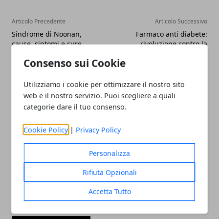
Articolo Precedente
Articolo Successivo
Sindrome di Noonan,
Farmaco anti diabete:
cause, sintomi e cure
rivoluzione contro la
mirate
dipendenza da sigarette?
Consenso sui Cookie
Utilizziamo i cookie per ottimizzare il nostro sito
web e il nostro servizio. Puoi scegliere a quali
categorie dare il tuo consenso.
Cookie Policy
|
Privacy Policy
Redazione
Personalizza
Rifiuta Opzionali
Accetta Tutto