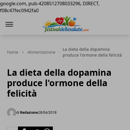
google.com, pub-4208512708033296, DIRECT,
f08c47fec0942fa0
Festival della Salute
La dieta della dopamina
Home
Alimentazione
produce l'ormone della felicità
La dieta della dopamina
produce l'ormone della
felicità
di
Redazione
28/04/2018
Facebook
Twitter
Whatsapp