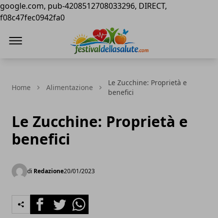
google.com, pub-4208512708033296, DIRECT,
f08c47fec0942fa0
Festival della Salute
Le Zucchine: Proprietà e
Home
Alimentazione
benefici
Le Zucchine: Proprietà e
benefici
di
Redazione
20/01/2023
Facebook
Twitter
Whatsapp