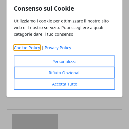
proteggono il corpo dai radicali liberi.
Consenso sui Cookie
Utilizziamo i cookie per ottimizzare il nostro sito
web e il nostro servizio. Puoi scegliere a quali
categorie dare il tuo consenso.
Facebook
Twitter
Whatsapp
Cookie Policy
|
Privacy Policy
Personalizza
Rifiuta Opzionali
Articolo Precedente
Articolo Successivo
Sintomi, cause e rimedi
Che dieta scegliere in caso
Accetta Tutto
per il mal di gola
di emorroidi? Ecco cibi
amici e cibi no