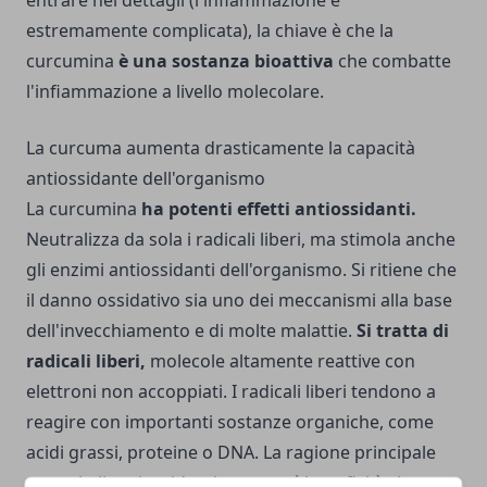
entrare nei dettagli (l'infiammazione è
estremamente complicata), la chiave è che la
curcumina
è una sostanza bioattiva
che combatte
l'infiammazione a livello molecolare.
La curcuma aumenta drasticamente la capacità
antiossidante dell'organismo
La curcumina
ha potenti effetti antiossidanti.
Neutralizza da sola i radicali liberi, ma stimola anche
gli enzimi antiossidanti dell'organismo. Si ritiene che
il danno ossidativo sia uno dei meccanismi alla base
dell'invecchiamento e di molte malattie.
Si tratta di
radicali liberi,
molecole altamente reattive con
elettroni non accoppiati. I radicali liberi tendono a
reagire con importanti sostanze organiche, come
acidi grassi, proteine o DNA. La ragione principale
per cui gli antiossidanti sono così benefici è che