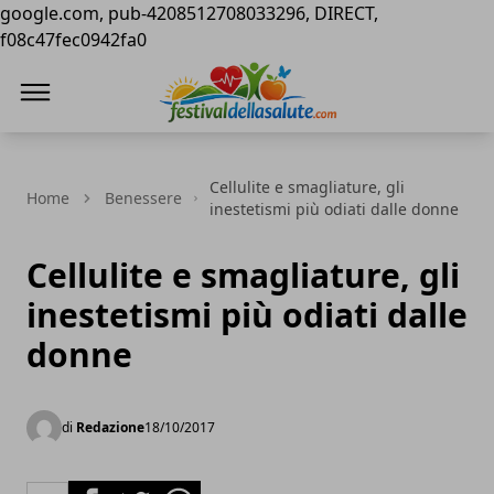
google.com, pub-4208512708033296, DIRECT,
f08c47fec0942fa0
Festival della Salute
Cellulite e smagliature, gli
Home
Benessere
inestetismi più odiati dalle donne
Cellulite e smagliature, gli
inestetismi più odiati dalle
donne
di
Redazione
18/10/2017
Facebook
Twitter
Whatsapp