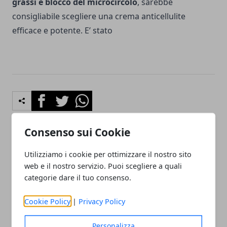
grassi e blocco del microcircolo
, sarebbe
consigliabile scegliere una crema anticellulite
efficace e potente. E’ stato
Facebook
Twitter
Whatsapp
Consenso sui Cookie
Articolo Precedente
Articolo Successivo
Utilizziamo i cookie per ottimizzare il nostro sito
Cerotti dimagranti, perche
Sertralina
web e il nostro servizio. Puoi scegliere a quali
usarli?
categorie dare il tuo consenso.
Cookie Policy
|
Privacy Policy
Personalizza