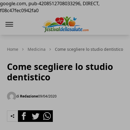
google.com, pub-4208512708033296, DIRECT,
f08c47fec0942fa0
Festival della Salute
Home
Medicina
Come scegliere lo studio dentistico
Come scegliere lo studio
dentistico
di
Redazione
09/04/2020
Facebook
Twitter
Whatsapp