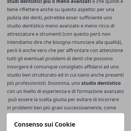
studi dentistici più o meno avanzati
e che quindi è
bene riflettere anche su questo aspetto: per una
pulizia dei denti, potrebbe esser sufficiente uno
studio dentistico meno avanzato e meno ricco di
attrezzature e strumenti (con questo però non
intendiamo dire che bisogna rinunciare alla qualità),
però è anche vero che per affrontare con attenzione
tutti gli eventuali problemi di denti che possono
insorgere è comunque consigliato affidarsi ad uno
studio ben strutturato ed in cui siano anche presenti
più professionisti. Insomma, uno
studio dentistico
con un livello di esperienza e di formazione avanzato
può essere la scelta giusta per evitare di incorrere
in problemi ben più gravi successivamente, come
una carie curata male che può dare vita a malattie e
Consenso sui Cookie
patologie difficili da curare e ben più dolorose.