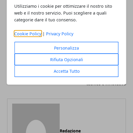
Utilizziamo i cookie per ottimizzare il nostro sito
web e il nostro servizio. Puoi scegliere a quali
categorie dare il tuo consenso.
Facebook
Twitter
Whatsapp
Cookie Policy
|
Privacy Policy
Personalizza
Rifiuta Opzionali
Articolo Precedente
Articolo Successivo
Accetta Tutto
Cos’è il CBD?
Unire ai benefici dello
sport quelli di un capo
tecnico e innovativo
Redazione