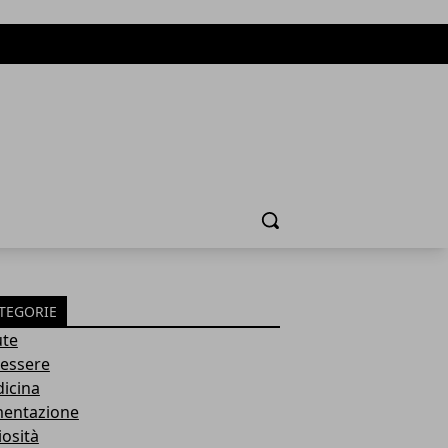
Cerca
TEGORIE
ute
essere
icina
mentazione
iosità