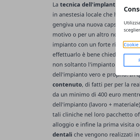
La
tecnica dell'implantologia
co
Cons
in anestesia locale che ha come o
Utilizzi
gengiva una nuova capsula che an
sceglie
motivo o per un altro non è più p
impianto con un forte risparmio 
Cookie 
effettuarlo è bene chiedere magg
non soltanto l'impianto ma anche
dell'impianto vero e proprio. In 
contenuto
, di fatti per per la r
da un minimo di 400 euro mentre 
dell'impianto (lavoro + materiale)
tali cliniche nel loro pacchetto 
alloggio e infine la prima visita o
dentali
che vengono realizzati in