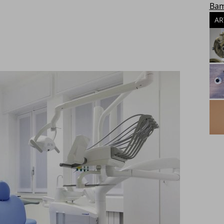
Bam
AR