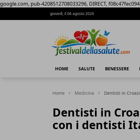
google.com, pub-4208512708033296, DIRECT, f08c47fec094
giovedì, il 06 agosto 2026
Festival della Salute
HOME
SALUTE
BENESSERE
Home
Medicina
Dentisti in Croazi
Dentisti in Croa
con i dentisti It