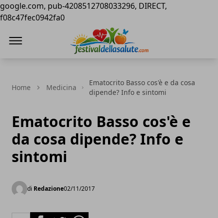
google.com, pub-4208512708033296, DIRECT,
f08c47fec0942fa0
Festival della Salute
Ematocrito Basso cos'è e da cosa
Home
Medicina
dipende? Info e sintomi
Ematocrito Basso cos'è e
da cosa dipende? Info e
sintomi
di
Redazione
02/11/2017
Facebook
Twitter
Whatsapp