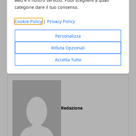
categorie dare il tuo consenso.
Facebook
Twitter
Whatsapp
Cookie Policy
|
Privacy Policy
Personalizza
Articolo Precedente
Articolo Successivo
Rifiuta Opzionali
Feci nere causa e sintomi,
Malattia di Lyme: diagnosi,
Accetta Tutto
a cosa è dovuto?
sintomi e come curarla
Redazione