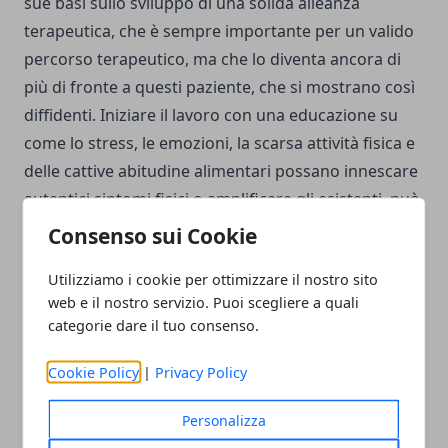
sue basi sullo sviluppo di una solida alleanza
terapeutica, che è sempre importante per un valido
percorso terapeutico, ma che lo diventa ancora di
più di fronte a questi paziente, che si mostrano così
diffidenti. Iniziare il lavoro con una educazione su
come lo stress, le emozioni, la scarsa attività fisica e
delle cattive abitudine alimentari possano innescare
autentici sintomi fisici o amplificare gli esistenti, può
favorire la relazione. Successivamente, dal punto di
Consenso sui Cookie
vista cognitivo, si procede identificando i pensieri
Utilizziamo i cookie per ottimizzare il nostro sito
catastrofici per sostituirli con alcuni più funzionali,
web e il nostro servizio. Puoi scegliere a quali
ignorando lo stimolo terrifico e proseguendo con le
categorie dare il tuo consenso.
proprie attività quotidiane. Il trattamento deve
essere poi completato con interventi
Cookie Policy
|
Privacy Policy
comportamentali, che permettano al paziente di
Personalizza
“evitare di evitare” tutti gli stimoli ritenuti ansiogeni