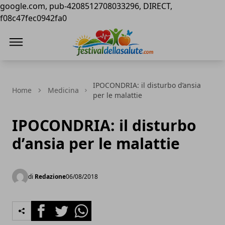
google.com, pub-4208512708033296, DIRECT,
f08c47fec0942fa0
Festival della Salute
IPOCONDRIA: il disturbo d’ansia
Home
Medicina
per le malattie
IPOCONDRIA: il disturbo
d’ansia per le malattie
di
Redazione
06/08/2018
Facebook
Twitter
Whatsapp