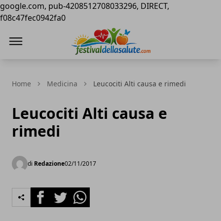
google.com, pub-4208512708033296, DIRECT,
f08c47fec0942fa0
Festival della Salute
Home
Medicina
Leucociti Alti causa e rimedi
Leucociti Alti causa e
rimedi
di
Redazione
02/11/2017
Facebook
Twitter
Whatsapp