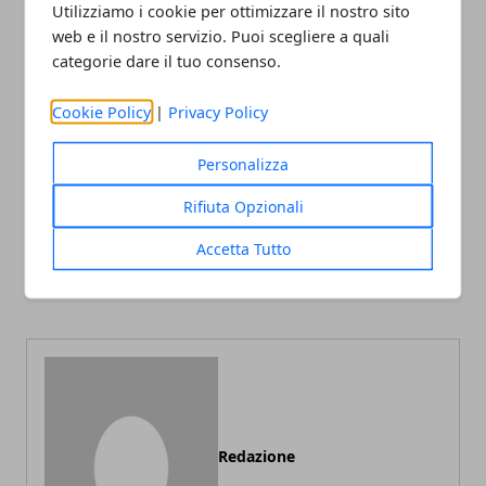
Utilizziamo i cookie per ottimizzare il nostro sito
web e il nostro servizio. Puoi scegliere a quali
categorie dare il tuo consenso.
Cookie Policy
|
Privacy Policy
Facebook
Twitter
Whatsapp
Personalizza
Rifiuta Opzionali
Articolo Precedente
Articolo Successivo
Accetta Tutto
Linfociti Altissimi
Feci nere causa e sintomi,
a cosa è dovuto?
Redazione