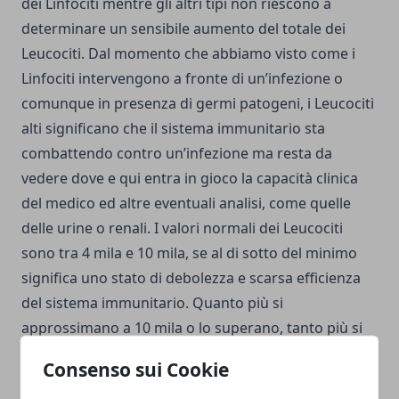
dei Linfociti mentre gli altri tipi non riescono a
determinare un sensibile aumento del totale dei
Leucociti. Dal momento che abbiamo visto come i
Linfociti intervengono a fronte di un’infezione o
comunque in presenza di germi patogeni, i Leucociti
alti significano che il sistema immunitario sta
combattendo contro un’infezione ma resta da
vedere dove e qui entra in gioco la capacità clinica
del medico ed altre eventuali analisi, come quelle
delle urine o renali. I valori normali dei Leucociti
sono tra 4 mila e 10 mila, se al di sotto del minimo
significa uno stato di debolezza e scarsa efficienza
del sistema immunitario. Quanto più si
approssimano a 10 mila o lo superano, tanto più si
ha indicazione di infezione in atto. In media i
Consenso sui Cookie
Leucociti si trovano in quantità di 6/7 mila.