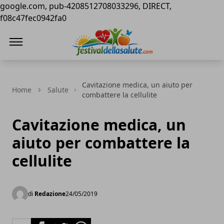
google.com, pub-4208512708033296, DIRECT,
f08c47fec0942fa0
Festival della Salute
Cavitazione medica, un aiuto per
Home
Salute
combattere la cellulite
Cavitazione medica, un
aiuto per combattere la
cellulite
di
Redazione
24/05/2019
Facebook
Twitter
Whatsapp