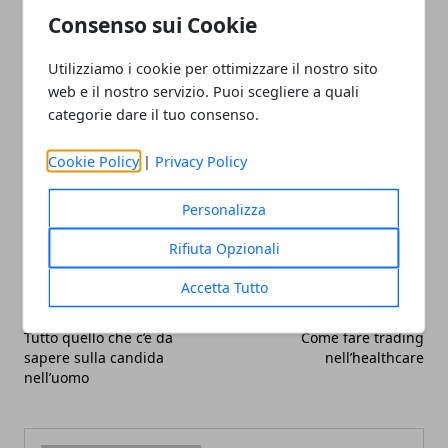
dolcificati
, come bevande gasate, aceto e bevande
Consenso sui Cookie
dolcificate può agevolare il processo di erosione
Utilizziamo i cookie per ottimizzare il nostro sito
dello smalto dentale.
web e il nostro servizio. Puoi scegliere a quali
categorie dare il tuo consenso.
Cookie Policy
|
Privacy Policy
Facebook
Twitter
Whatsapp
Personalizza
Rifiuta Opzionali
Accetta Tutto
Articolo Precedente
Articolo Successivo
Tutto quello che c’è da
Come fare trading
sapere sulla candida
nell’healthcare
nell’uomo