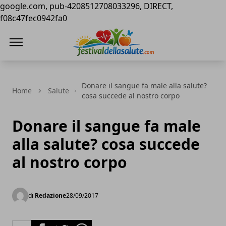
google.com, pub-4208512708033296, DIRECT,
f08c47fec0942fa0
Festival della Salute
Donare il sangue fa male alla salute?
Home
Salute
cosa succede al nostro corpo
Donare il sangue fa male
alla salute? cosa succede
al nostro corpo
di
Redazione
28/09/2017
Facebook
Twitter
Whatsapp