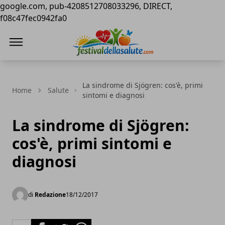
google.com, pub-4208512708033296, DIRECT,
f08c47fec0942fa0
Festival della Salute
La sindrome di Sjögren: cos'è, primi
Home
Salute
sintomi e diagnosi
La sindrome di Sjögren:
cos'è, primi sintomi e
diagnosi
di
Redazione
18/12/2017
Facebook
Twitter
Whatsapp