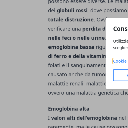
possono essere diverse. Le malat
dei
globuli rossi
, dove possiamo
totale distruzione
. Ovviamente s
Cons
verificare una
perdita di sangue
nelle feci o nelle urine
. Comunqu
Utilizzi
emoglobina bassa
riguarda appu
sceglie
di ferro e della vitamina B12
. A
Cookie 
folati e il sanguinamento. Il va
causato anche da tumori che colp
malattie renali, malattie legate a
ovvero una malattia genetica che 
Emoglobina alta
I
valori alti dell'emoglobina
nel 
raramente, ma le cause possono e