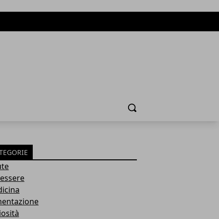
Cerca
TEGORIE
ute
essere
icina
mentazione
iosità