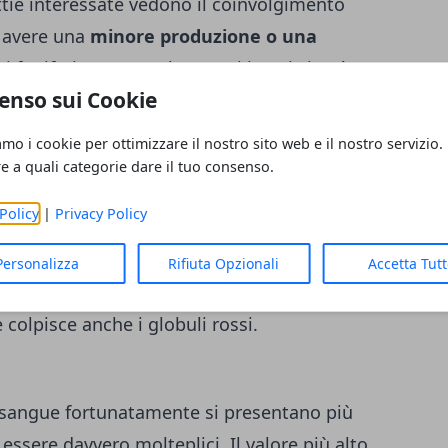
tie interessate vedono il coinvolgimento
 avere una
minore produzione o una
i fa riferimento anche a casi in cui si può
enso sui Cookie
,
un esempio pratico lo è la sua
presenza
e sia il caso più famoso dove troviamo
amo i cookie per ottimizzare il nostro sito web e il nostro servizio.
nto l'
anemia che comporta una carenza
re a quali categorie dare il tuo consenso.
 questa va aggiunta anche la carenza di
Policy
|
Privacy Policy
lore basso dell'emoglobina però può essere
iscono il midollo osseo (es. leucemia), le
Personalizza
Rifiuta Opzionali
Accetta Tut
l fegato, l'ipotiroidismo e la talassemia,
colpisce anche i globuli rossi.
sangue fortunatamente si presentano più
ssere davvero molteplici. Il valore più alto