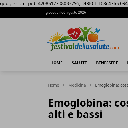
google.com, pub-4208512708033296, DIRECT, f08c47fec094
giovedì, il 06 agosto 2026
Festival della Salute
HOME
SALUTE
BENESSERE
Home
Medicina
Emoglobina: cosa 
Emoglobina: cos
alti e bassi