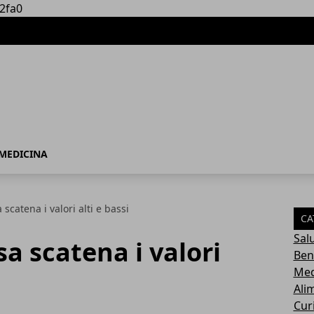
2fa0
MEDICINA
scatena i valori alti e bassi
CA
Sal
a scatena i valori
Ben
Med
Ali
Cur