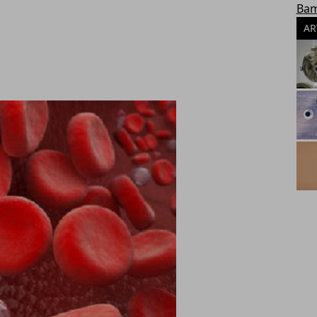
Bam
AR