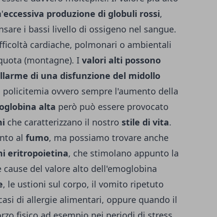
'
eccessiva produzione di globuli rossi
,
sare i bassi livello di ossigeno nel sangue.
fficoltà cardiache, polmonari o ambientali
 quota (montagne). I
valori alti possono
llarme di una disfunzione del midollo
la policitemia ovvero sempre l'aumento della
globina alta
però può essere provocato
ni
che caratterizzano il nostro
stile di vita
.
ento al
fumo
, ma possiamo trovare anche
i eritropoietina
, che stimolano appunto la
le cause del valore alto dell'emoglobina
e
, le ustioni sul corpo, il vomito ripetuto
asi di allergie alimentari, oppure quando il
rzo fisico ad esempio nei periodi di stress.