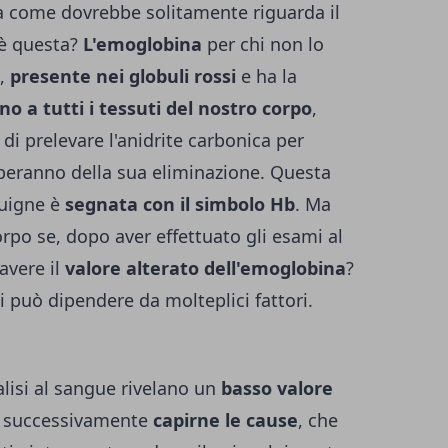
a come dovrebbe solitamente riguarda il
'è questa?
L'emoglobina
per chi non lo
,
presente nei globuli rossi
e ha la
no a tutti i tessuti del nostro corpo
,
di prelevare l'anidrite carbonica per
uperanno della sua eliminazione. Questa
guigne è
segnata con il simbolo Hb
. Ma
rpo se, dopo aver effettuato gli esami al
avere il
valore alterato dell'emoglobina
?
ti può dipendere da molteplici fattori.
lisi al sangue rivelano un
basso valore
à successivamente
capirne le cause
, che