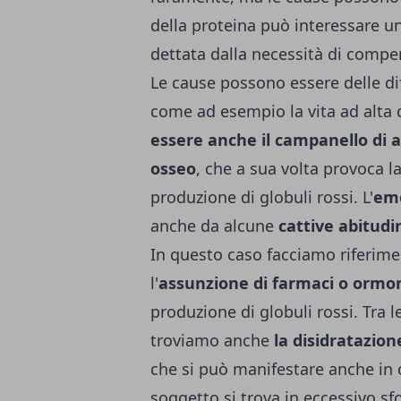
della proteina può interessare un
dettata dalla necessità di compen
Le cause possono essere delle di
come ad esempio la vita ad alta
essere anche il campanello di a
osseo
, che a sua volta provoca 
produzione di globuli rossi. L'
emo
anche da alcune
cattive abitudi
In questo caso facciamo riferim
l'
assunzione di farmaci o ormon
produzione di globuli rossi. Tra 
troviamo anche
la disidratazion
che si può manifestare anche in c
soggetto si trova in eccessivo sfo